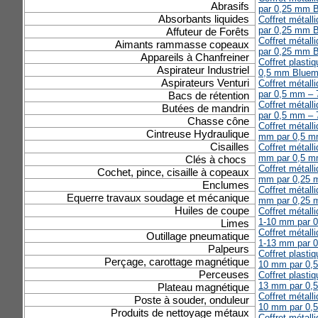
Abrasifs
par 0,25 mm 
Absorbants liquides
Coffret métal
par 0,25 mm 
Affuteur de Forêts
Coffret métal
Aimants rammasse copeaux
par 0,25 mm 
Appareils à Chanfreiner
Coffret plast
Aspirateur Industriel
0,5 mm Bluem
Aspirateurs Venturi
Coffret métall
par 0,5 mm – 
Bacs de rétention
Coffret métall
Butées de mandrin
par 0,5 mm – 
Chasse cône
Coffret métall
Cintreuse Hydraulique
mm par 0,5 m
Cisailles
Coffret métall
mm par 0,5 m
Clés à chocs
Coffret métall
Cochet, pince, cisaille à copeaux
mm par 0,25 
Enclumes
Coffret métall
Equerre travaux soudage et mécanique
mm par 0,25 
Huiles de coupe
Coffret métal
1-10 mm par 
Limes
Coffret métal
Outillage pneumatique
1-13 mm par 
Palpeurs
Coffret plast
Perçage, carottage magnétique
10 mm par 0,
Perceuses
Coffret plast
13 mm par 0,
Plateau magnétique
Coffret métall
Poste à souder, onduleur
10 mm par 0,
Produits de nettoyage métaux
Coffret métall