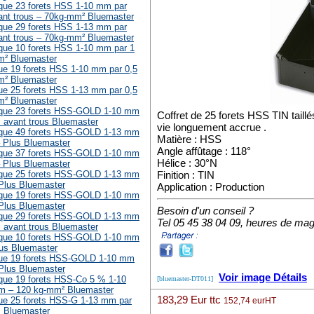
lique 23 forets HSS 1-10 mm par
nt trous – 70kg-mm² Bluemaster
lique 29 forets HSS 1-13 mm par
nt trous – 70kg-mm² Bluemaster
ique 10 forets HSS 1-10 mm par 1
² Bluemaster
que 19 forets HSS 1-10 mm par 0,5
² Bluemaster
que 25 forets HSS 1-13 mm par 0,5
² Bluemaster
lique 23 forets HSS-GOLD 1-10 mm
Coffret de 25 forets HSS TIN tail
 avant trous Bluemaster
vie longuement accrue .
lique 49 forets HSS-GOLD 1-13 mm
Matière : HSS
 Plus Bluemaster
Angle affûtage : 118°
lique 37 forets HSS-GOLD 1-10 mm
Hélice : 30°N
 Plus Bluemaster
lique 25 forets HSS-GOLD 1-13 mm
Finition : TIN
Plus Bluemaster
Application : Production
lique 19 forets HSS-GOLD 1-10 mm
Plus Bluemaster
Besoin d'un conseil ?
lique 29 forets HSS-GOLD 1-13 mm
Tel 05 45 38 04 09, heures de ma
 avant trous Bluemaster
lique 10 forets HSS-GOLD 1-10 mm
us Bluemaster
ique 19 forets HSS-GOLD 1-10 mm
Plus Bluemaster
Voir image Détails
ique 19 forets HSS-Co 5 % 1-10
[bluemaster-DT011]
m – 120 kg-mm² Bluemaster
183,29 Eur ttc
ique 25 forets HSS-G 1-13 mm par
152,74 eurHT
 Bluemaster