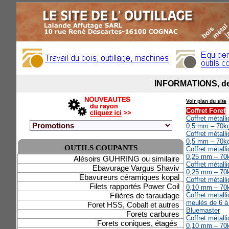
Voir plan du site
Coffret Foret
Coffret métal
0,5 mm – 70k
Coffret métal
0,5 mm – 70k
OUTILS COUPANTS
Coffret métal
0,25 mm – 70
Alésoirs GUHRING ou similaire
Coffret métal
Ebavurage Vargus Shaviv
0,25 mm – 70
Ebavureurs céramiques kopal
Coffret métall
Filets rapportés Power Coil
0,10 mm – 70
Filières de taraudage
Coffret metall
meulés de 6 à
Foret HSS, Cobalt et autres
Bluemaster
Forets carbures
Coffret métal
Forets coniques, étagés
0,10 mm – 70