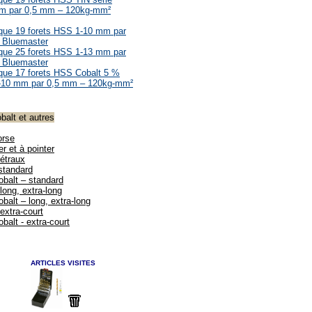
mm par 0,5 mm – 120kg-mm²
lique 19 forets HSS 1-10 mm par
 Bluemaster
lique 25 forets HSS 1-13 mm par
 Bluemaster
ique 17 forets HSS Cobalt 5 %
2-10 mm par 0,5 mm – 120kg-mm²
balt et autres
orse
er et à pointer
métraux
standard
balt – standard
long, extra-long
alt – long, extra-long
extra-court
alt - extra-court