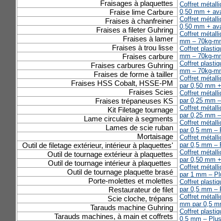
Fraisages à plaquettes
Coffret métal
Fraise lime Carbure
0,50 mm + ava
Coffret métal
Fraises à chanfreiner
0,50 mm + ava
Fraises a fileter Guhring
Coffret métall
Fraises à lamer
mm – 70kg-mm
Fraises à trou lisse
Coffret plasti
Fraises carbure
mm – 70kg-mm
Coffret plasti
Fraises carbures Guhring
mm – 70kg-mm
Fraises de forme à tailler
Coffret métal
Fraises HSS Cobalt, HSSE-PM
par 0,50 mm +
Fraises Scies
Coffret métal
Fraises trépaneuses KS
par 0,25 mm –
Coffret métal
Kit Filetage tournage
par 0,25 mm –
Lame circulaire à segments
Coffret métal
Lames de scie ruban
par 0,5 mm – 
Mortaisage
Coffret métal
Outil de filetage extérieur, intérieur à plaquettes'
par 0,5 mm – 
Coffret métal
Outil de tournage extérieur à plaquettes
par 0,50 mm +
Outil de tournage intérieur à plaquettes
Coffret métal
Outil de tournage plaquette brasé
par 1 mm – Pl
Porte-molettes et molettes
Coffret plast
Restaurateur de filet
par 0,5 mm – 
Coffret métall
Scie cloche, trépans
mm par 0,5 m
Tarauds machine Guhring
Coffret plast
Tarauds machines, à main et coffrets
0,5 mm – Plus