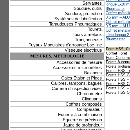
Servantes
longue 1-10 
Soudure, outils
Bluemaster
Coffret métal
Soudure, protection
0,5 mm – ALU
Systèmes de lubrification
Coffret métal
Taraudeuses Pneumatiques
0,5 mm – ALU
Tourets
Coffret métall
Tours à métaux
série longue 
Bluemaster
Tronçonneuse
Tuyaux Modulaires d'arrosage Loc-line
Foret HSS, Co
Visseuse électrique
Coffret Foret
MESURES, METROLOGIE
Foret Cone m
Accessoires de mesure
Forets à centr
Forets bi-dia
Accessoires micromètres
Forets HSS - 
Balances
Forets HSS Co
Cales Etalon et Piges
Forets HSS – 
Calibres, tampons, bagues
Forets HSS Cob
Caméra d'inspection vidéo
Forets HSS – 
Forets HSS Cob
Chronomètre
Clinquants
Coffrets composés
Comparateur
Equerre à combinaison
Equerre de précision
Jauge de profondeur