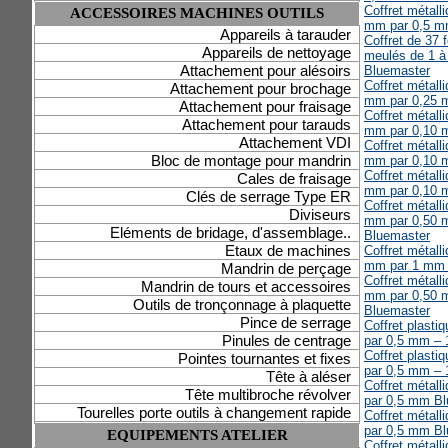
Coffret métall
ACCESSOIRES MACHINES OUTILS
mm par 0,5 m
Appareils à tarauder
Coffret de 37 
Appareils de nettoyage
meulés de 1 à
Attachement pour alésoirs
Bluemaster
Coffret métall
Attachement pour brochage
mm par 0,25 
Attachement pour fraisage
Coffret métall
Attachement pour tarauds
mm par 0,10 
Attachement VDI
Coffret métall
Bloc de montage pour mandrin
mm par 0,10 
Coffret métall
Cales de fraisage
mm par 0,10 
Clés de serrage Type ER
Coffret métall
Diviseurs
mm par 0,50 m
Eléments de bridage, d'assemblage..
Bluemaster
Etaux de machines
Coffret métall
mm par 1 mm 
Mandrin de perçage
Coffret métall
Mandrin de tours et accessoires
mm par 0,50 m
Outils de tronçonnage à plaquette
Bluemaster
Pince de serrage
Coffret plast
Pinules de centrage
par 0,5 mm –
Coffret plast
Pointes tournantes et fixes
par 0,5 mm –
Tête à aléser
Coffret métal
Tête multibroche révolver
par 0,5 mm B
Tourelles porte outils à changement rapide
Coffret métal
par 0,5 mm B
EQUIPEMENTS ATELIER
Coffret métal