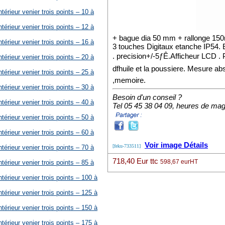
térieur venier trois points – 10 à
térieur venier trois points – 12 à
+ bague dia 50 mm + rallonge 1
térieur venier trois points – 16 à
3 touches Digitaux etanche IP54. 
. precision+/-5ƒÊ.Afficheur LCD . P
térieur venier trois points – 20 à
dfhuile et la poussiere. Mesure a
térieur venier trois points – 25 à
,memoire.
térieur venier trois points – 30 à
Besoin d'un conseil ?
térieur venier trois points – 40 à
Tel 05 45 38 04 09, heures de ma
térieur venier trois points – 50 à
térieur venier trois points – 60 à
Voir image Détails
[feku-733511]
térieur venier trois points – 70 à
718,40 Eur ttc
598,67 eurHT
térieur venier trois points – 85 à
térieur venier trois points – 100 à
térieur venier trois points – 125 à
térieur venier trois points – 150 à
térieur venier trois points – 175 à