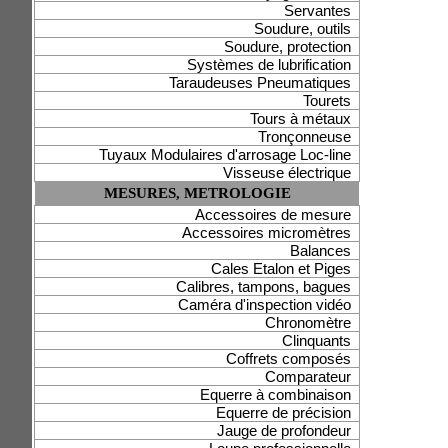
Servantes
Soudure, outils
Soudure, protection
Systèmes de lubrification
Taraudeuses Pneumatiques
Tourets
Tours à métaux
Tronçonneuse
Tuyaux Modulaires d'arrosage Loc-line
Visseuse électrique
MESURES, METROLOGIE
Accessoires de mesure
Accessoires micromètres
Balances
Cales Etalon et Piges
Calibres, tampons, bagues
Caméra d'inspection vidéo
Chronomètre
Clinquants
Coffrets composés
Comparateur
Equerre à combinaison
Equerre de précision
Jauge de profondeur