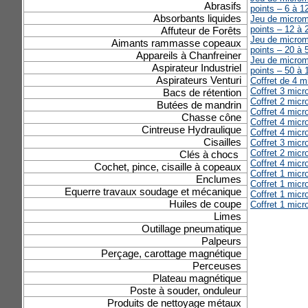
Abrasifs
points – 6 à 
Absorbants liquides
Jeu de micromè
points – 12 à
Affuteur de Forêts
Jeu de micromè
Aimants rammasse copeaux
points – 20 à
Appareils à Chanfreiner
Jeu de micromè
Aspirateur Industriel
points – 50 à
Aspirateurs Venturi
Coffret de 4 m
Coffret 3 mic
Bacs de rétention
Coffret 2 mic
Butées de mandrin
Coffret 4 mic
Chasse cône
Coffret 4 mic
Cintreuse Hydraulique
Coffret 4 mic
Cisailles
Coffret 3 mic
Coffret 2 mic
Clés à chocs
Coffret 4 mic
Cochet, pince, cisaille à copeaux
Coffret 1 mic
Enclumes
Coffret 1 mic
Equerre travaux soudage et mécanique
Coffret 1 mic
Huiles de coupe
Coffret 1 mic
Limes
Outillage pneumatique
Palpeurs
Perçage, carottage magnétique
Perceuses
Plateau magnétique
Poste à souder, onduleur
Produits de nettoyage métaux