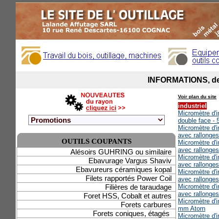
Voir plan du site
industriel
Micromètre d'i
double face -
Micromètre d'i
avec rallonge
OUTILS COUPANTS
Micromètre d'i
avec rallonge
Alésoirs GUHRING ou similaire
Micromètre d'i
Ebavurage Vargus Shaviv
avec rallonge
Ebavureurs céramiques kopal
Micromètre d'i
Filets rapportés Power Coil
avec rallonge
Filières de taraudage
Micromètre d'i
avec rallonge
Foret HSS, Cobalt et autres
Micromètre d'in
Forets carbures
mm Atorn
Forets coniques, étagés
Micromètre d'in