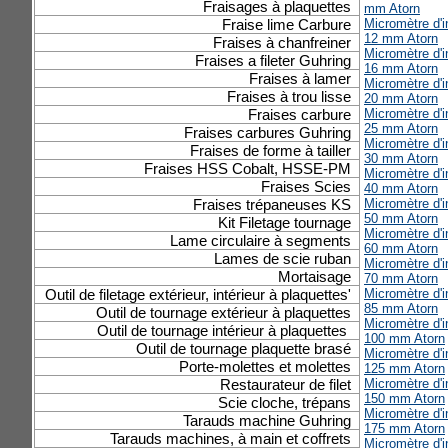
Fraisages à plaquettes
mm Atorn
Fraise lime Carbure
Micromètre d'in
12 mm Atorn
Fraises à chanfreiner
Micromètre d'in
Fraises a fileter Guhring
16 mm Atorn
Fraises à lamer
Micromètre d'in
Fraises à trou lisse
20 mm Atorn
Fraises carbure
Micromètre d'in
25 mm Atorn
Fraises carbures Guhring
Micromètre d'in
Fraises de forme à tailler
30 mm Atorn
Fraises HSS Cobalt, HSSE-PM
Micromètre d'in
Fraises Scies
40 mm Atorn
Fraises trépaneuses KS
Micromètre d'in
50 mm Atorn
Kit Filetage tournage
Micromètre d'in
Lame circulaire à segments
60 mm Atorn
Lames de scie ruban
Micromètre d'in
Mortaisage
70 mm Atorn
Outil de filetage extérieur, intérieur à plaquettes'
Micromètre d'in
85 mm Atorn
Outil de tournage extérieur à plaquettes
Micromètre d'in
Outil de tournage intérieur à plaquettes
100 mm Atorn
Outil de tournage plaquette brasé
Micromètre d'in
Porte-molettes et molettes
125 mm Atorn
Restaurateur de filet
Micromètre d'in
150 mm Atorn
Scie cloche, trépans
Micromètre d'in
Tarauds machine Guhring
175 mm Atorn
Tarauds machines, à main et coffrets
Micromètre d'in