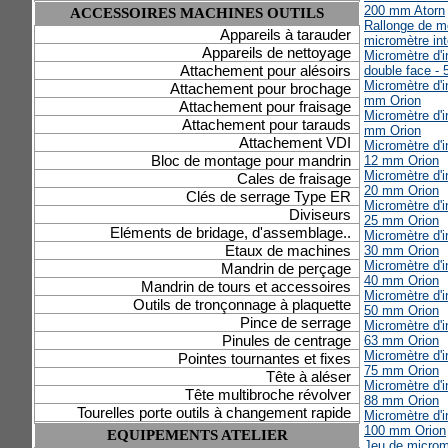
200 mm Atorn
ACCESSOIRES MACHINES OUTILS
Rallonge de m
Appareils à tarauder
micromètre inté
Appareils de nettoyage
Micromètre d'i
Attachement pour alésoirs
double face -
Micromètre d'in
Attachement pour brochage
mm Orion
Attachement pour fraisage
Micromètre d'in
Attachement pour tarauds
mm Orion
Attachement VDI
Micromètre d'in
Bloc de montage pour mandrin
12 mm Orion
Micromètre d'in
Cales de fraisage
20 mm Orion
Clés de serrage Type ER
Micromètre d'in
Diviseurs
25 mm Orion
Eléments de bridage, d'assemblage..
Micromètre d'in
Etaux de machines
30 mm Orion
Micromètre d'in
Mandrin de perçage
40 mm Orion
Mandrin de tours et accessoires
Micromètre d'in
Outils de tronçonnage à plaquette
50 mm Orion
Pince de serrage
Micromètre d'in
Pinules de centrage
63 mm Orion
Micromètre d'in
Pointes tournantes et fixes
75 mm Orion
Tête à aléser
Micromètre d'in
Tête multibroche révolver
88 mm Orion
Tourelles porte outils à changement rapide
Micromètre d'in
100 mm Orion
EQUIPEMENTS ATELIER
Jeu de micromè