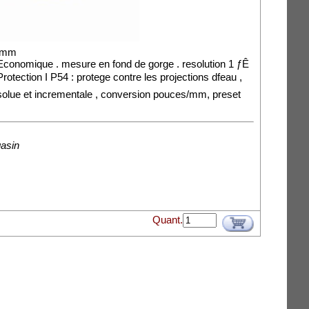
50mm
Economique . mesure en fond de gorge . resolution 1 ƒÊ
rotection I P54 : protege contre les projections dfeau ,
bsolue et incrementale , conversion pouces/mm, preset
gasin
Quant.