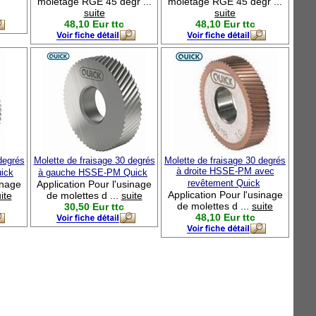
moletage RGE 45 degr ...
moletage RGE 45 degr ...
suite
suite
48,10 Eur ttc
48,10 Eur ttc
degrés
Molette de fraisage 30 degrés
Molette de fraisage 30 degrés
à droite HSSE-PM avec
ick
à gauche HSSE-PM Quick
revêtement Quick
inage
Application Pour l'usinage
Application Pour l'usinage
ite
de molettes d ...
suite
de molettes d ...
suite
30,50 Eur ttc
48,10 Eur ttc