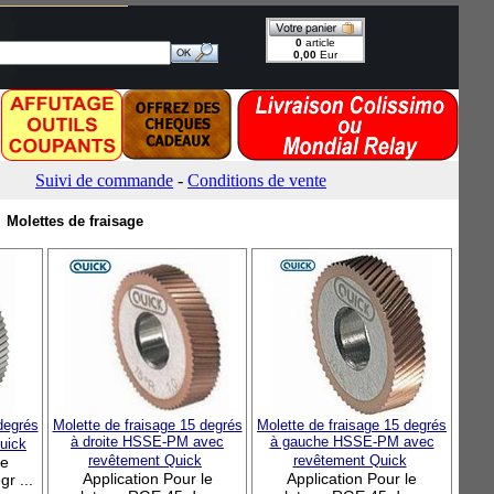
Molettes de fraisage
degrés
Molette de fraisage 15 degrés
Molette de fraisage 15 degrés
à droite HSSE-PM avec
à gauche HSSE-PM avec
uick
revêtement Quick
revêtement Quick
le
Application Pour le
Application Pour le
r ...