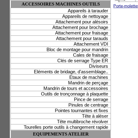
ACCESSOIRES MACHINES OUTILS
Porte-molette
Appareils à tarauder
Appareils de nettoyage
Attachement pour alésoirs
Attachement pour brochage
Attachement pour fraisage
Attachement pour tarauds
Attachement VDI
Bloc de montage pour mandrin
Cales de fraisage
Clés de serrage Type ER
Diviseurs
Eléments de bridage, d'assemblage..
Etaux de machines
Mandrin de perçage
Mandrin de tours et accessoires
Outils de tronçonnage à plaquette
Pince de serrage
Pinules de centrage
Pointes tournantes et fixes
Tête à aléser
Tête multibroche révolver
Tourelles porte outils à changement rapide
EQUIPEMENTS ATELIER