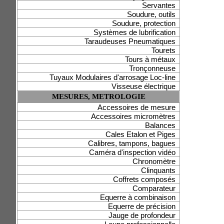
Servantes
Soudure, outils
Soudure, protection
Systèmes de lubrification
Taraudeuses Pneumatiques
Tourets
Tours à métaux
Tronçonneuse
Tuyaux Modulaires d'arrosage Loc-line
Visseuse électrique
MESURES, METROLOGIE
Accessoires de mesure
Accessoires micromètres
Balances
Cales Etalon et Piges
Calibres, tampons, bagues
Caméra d'inspection vidéo
Chronomètre
Clinquants
Coffrets composés
Comparateur
Equerre à combinaison
Equerre de précision
Jauge de profondeur