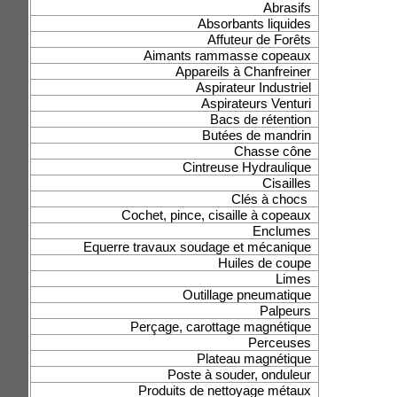
Abrasifs
Absorbants liquides
Affuteur de Forêts
Aimants rammasse copeaux
Appareils à Chanfreiner
Aspirateur Industriel
Aspirateurs Venturi
Bacs de rétention
Butées de mandrin
Chasse cône
Cintreuse Hydraulique
Cisailles
Clés à chocs
Cochet, pince, cisaille à copeaux
Enclumes
Equerre travaux soudage et mécanique
Huiles de coupe
Limes
Outillage pneumatique
Palpeurs
Perçage, carottage magnétique
Perceuses
Plateau magnétique
Poste à souder, onduleur
Produits de nettoyage métaux