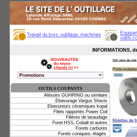
Voir plan du site
Porte-molette
OUTILS COUPANTS
Alésoirs GUHRING ou similaire
Ebavurage Vargus Shaviv
Ebavureurs céramiques kopal
Filets rapportés Power Coil
Filières de taraudage
Molettes de f
Foret HSS, Cobalt et autres
Forets carbures
Forets coniques, étagés