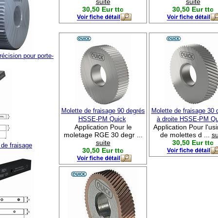
suite
suite
30,50 Eur ttc
30,50 Eur ttc
récision pour porte-
Molette de fraisage 90 degrés
Molette de fraisage 30 
HSSE-PM Quick
à droite HSSE-PM Qu
Application Pour le
Application Pour l'us
moletage RGE 30 degr ...
de molettes d ...
su
suite
30,50 Eur ttc
 de fraisage
30,50 Eur ttc