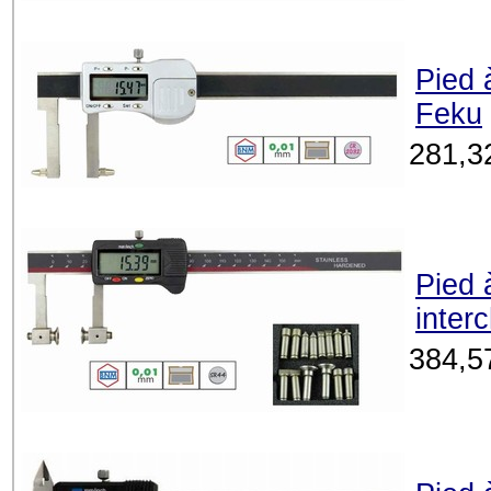
Pied 
Feku
281,3
Pied 
inter
384,5