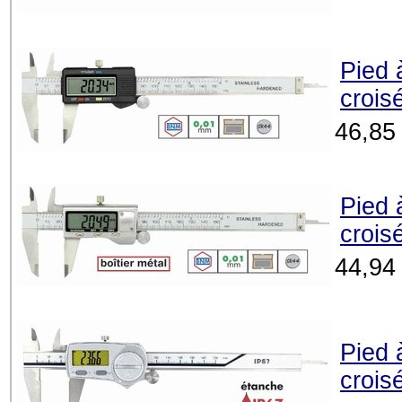
Pied 
crois
46,85
Pied 
crois
44,94
Pied 
crois