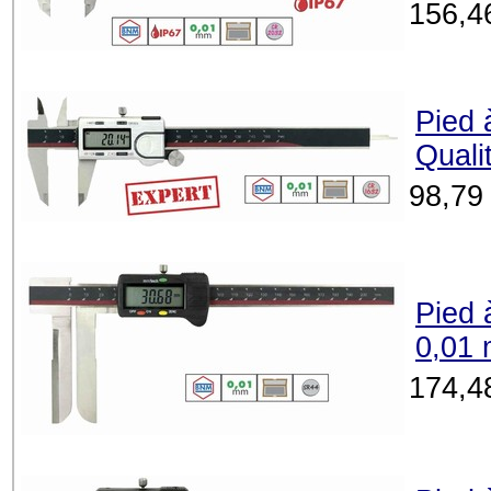
156,4
Pied 
Quali
98,79
Pied 
0,01
174,4