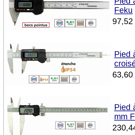
Pied 
Feku
97,52
Pied 
crois
63,60
Pied 
mm F
230,4