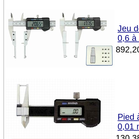
Jeu d
0,6 à
892,2
Pied 
0,01
130,3