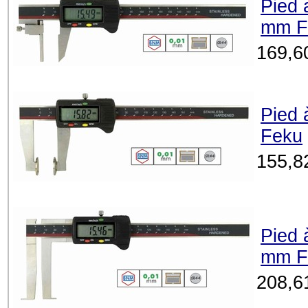
Pied 
mm F
169,6
Pied 
Feku
155,8
Pied 
mm F
208,6