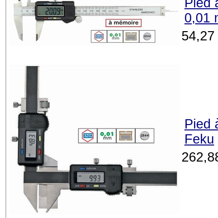
Pied 
0,01
54,27
Pied 
Feku
262,8