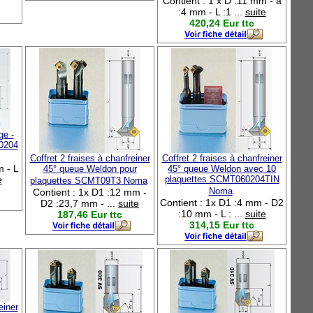
Contient : 1 x D :11 mm - a
:4 mm - L :1 ...
suite
420,24 Eur ttc
ge -
0204
Coffret 2 fraises à chanfreiner
Coffret 2 fraises à chanfreiner
m - L
45° queue Weldon pour
45° queue Weldon avec 10
e
plaquettes SCMT060204TIN
plaquettes SCMT09T3 Noma
Noma
Contient : 1x D1 :12 mm -
Contient : 1x D1 :4 mm - D2
D2 :23,7 mm - ...
suite
:10 mm - L : ...
suite
187,46 Eur ttc
314,15 Eur ttc
einer