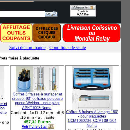
frets fraise à plaquette
Coffret 3 fraises à surfacer et
dresser 90° et fraise perceuse
queue Weldon – pour plaq.
er et
APKT1003 Noma
don
Coffret 6 fraises à lamage 180°
ette
Contient : 1x D :12 mm - dh6
- pour plaquettes
:16 mm - a ...
suite
CCMT060204, CCMT09T304
457,32 Eur ttc
- dh6
Noma