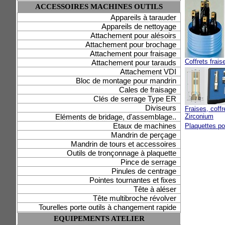
ACCESSOIRES MACHINES OUTILS
Appareils à tarauder
Appareils de nettoyage
Attachement pour alésoirs
Attachement pour brochage
Attachement pour fraisage
Coffrets frais
Attachement pour tarauds
Attachement VDI
Bloc de montage pour mandrin
Cales de fraisage
Clés de serrage Type ER
Diviseurs
Fraises, coffr
Eléments de bridage, d'assemblage..
Zirconium
Etaux de machines
Plaquettes po
Mandrin de perçage
Mandrin de tours et accessoires
Outils de tronçonnage à plaquette
Pince de serrage
Pinules de centrage
Pointes tournantes et fixes
Tête à aléser
Tête multibroche révolver
Tourelles porte outils à changement rapide
EQUIPEMENTS ATELIER