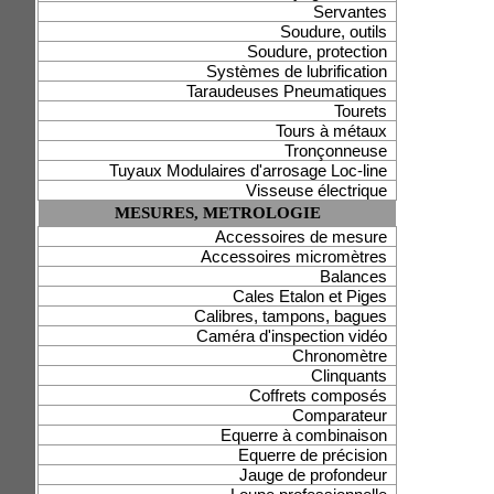
Servantes
Soudure, outils
Soudure, protection
Systèmes de lubrification
Taraudeuses Pneumatiques
Tourets
Tours à métaux
Tronçonneuse
Tuyaux Modulaires d'arrosage Loc-line
Visseuse électrique
MESURES, METROLOGIE
Accessoires de mesure
Accessoires micromètres
Balances
Cales Etalon et Piges
Calibres, tampons, bagues
Caméra d'inspection vidéo
Chronomètre
Clinquants
Coffrets composés
Comparateur
Equerre à combinaison
Equerre de précision
Jauge de profondeur