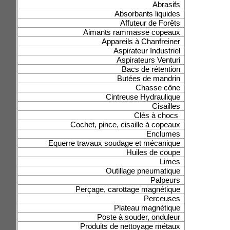
Abrasifs
Absorbants liquides
Affuteur de Forêts
Aimants rammasse copeaux
Appareils à Chanfreiner
Aspirateur Industriel
Aspirateurs Venturi
Bacs de rétention
Butées de mandrin
Chasse cône
Cintreuse Hydraulique
Cisailles
Clés à chocs
Cochet, pince, cisaille à copeaux
Enclumes
Equerre travaux soudage et mécanique
Huiles de coupe
Limes
Outillage pneumatique
Palpeurs
Perçage, carottage magnétique
Perceuses
Plateau magnétique
Poste à souder, onduleur
Produits de nettoyage métaux