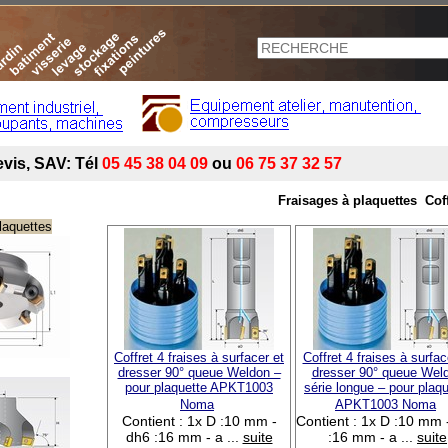
Fraisages à plaquettes
Cof
laquettes
Coffret 4 fraises à surfacer et
Coffret 4 fraises à surfac
dresser 90° queue Weldon –
dresser 90° queue Wel
pour plaquette APKT1003
série longue – pour plaqu
Noma
APKT1003 Noma
Contient : 1x D :10 mm -
Contient : 1x D :10 mm 
dh6 :16 mm - a ...
suite
:16 mm - a ...
suite