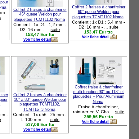
 pour
Coffret 2 fraises à chanfreiner
oma
Coffret 2 fraises à chanfreiner
60° queue Weldon pour
mm -
45° queue Weldon pour
plaquettes TCMT1102 Noma
e
plaquettes TCMT1102 Noma
Contient : 1x D1 : 5,4 mm -
Contient : 1x D1 : 1,2 mm -
D2 :16 mm - ...
suite
D2 :16 mm - ...
suite
153,47 Eur ttc
153,47 Eur ttc
Coffret fraise à chanfreiner
multi-fonction 90° ou 118° et
einer
Coffret 2 fraises à chanfreiner
plaquettes – Pour Aluminium
pour
10° à 80° queue Weldon pour
Noma
,
plaquettes TCMT1102,
Fraise à chanfreiner,
TCMT16T3 Noma
rainurer en V, Cha ...
suite
 mm -
Contient : 1x dh6 : 25 mm -
259,56 Eur ttc
e
L :100 mm - ...
suite
517,06 Eur ttc