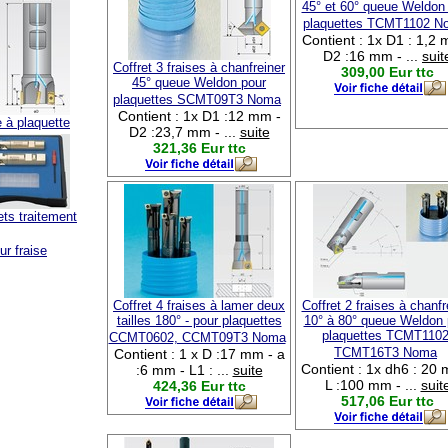
45° et 60° queue Weldon
plaquettes TCMT1102 N
Contient : 1x D1 : 1,2 
D2 :16 mm - ...
suit
Coffret 3 fraises à chanfreiner
309,00 Eur ttc
45° queue Weldon pour
plaquettes SCMT09T3 Noma
Contient : 1x D1 :12 mm -
e à plaquette
D2 :23,7 mm - ...
suite
321,36 Eur ttc
ets traitement
ur fraise
Coffret 4 fraises à lamer deux
Coffret 2 fraises à chanfr
tailles 180° - pour plaquettes
10° à 80° queue Weldon 
plaquettes TCMT1102
CCMT0602, CCMT09T3 Noma
TCMT16T3 Noma
Contient : 1 x D :17 mm - a
Contient : 1x dh6 : 20
:6 mm - L1 : ...
suite
L :100 mm - ...
suit
424,36 Eur ttc
517,06 Eur ttc