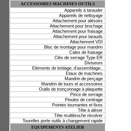
ACCESSOIRES MACHINES OUTILS
Appareils à tarauder
Appareils de nettoyage
Attachement pour alésoirs
Attachement pour brochage
Attachement pour fraisage
Attachement pour tarauds
Attachement VDI
Bloc de montage pour mandrin
Cales de fraisage
Clés de serrage Type ER
Diviseurs
Eléments de bridage, d'assemblage..
Etaux de machines
Mandrin de perçage
Mandrin de tours et accessoires
Outils de tronçonnage à plaquette
Pince de serrage
Pinules de centrage
Pointes tournantes et fixes
Tête à aléser
Tête multibroche révolver
Tourelles porte outils à changement rapide
EQUIPEMENTS ATELIER