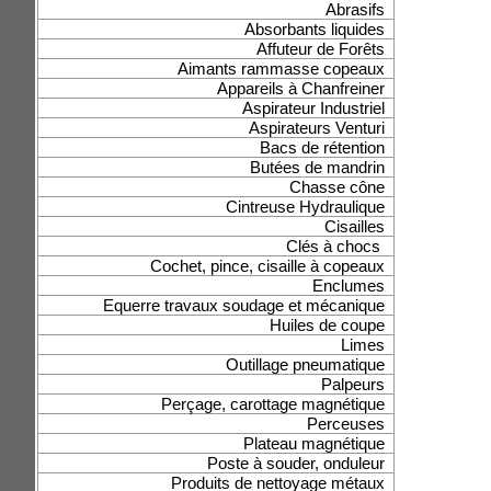
Abrasifs
Absorbants liquides
Affuteur de Forêts
Aimants rammasse copeaux
Appareils à Chanfreiner
Aspirateur Industriel
Aspirateurs Venturi
Bacs de rétention
Butées de mandrin
Chasse cône
Cintreuse Hydraulique
Cisailles
Clés à chocs
Cochet, pince, cisaille à copeaux
Enclumes
Equerre travaux soudage et mécanique
Huiles de coupe
Limes
Outillage pneumatique
Palpeurs
Perçage, carottage magnétique
Perceuses
Plateau magnétique
Poste à souder, onduleur
Produits de nettoyage métaux