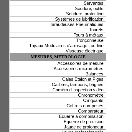
Servantes
Soudure, outils
Soudure, protection
Systèmes de lubrification
Taraudeuses Pneumatiques
Tourets
Tours à métaux
Tronçonneuse
Tuyaux Modulaires d'arrosage Loc-line
Visseuse électrique
MESURES, METROLOGIE
Accessoires de mesure
Accessoires micromètres
Balances
Cales Etalon et Piges
Calibres, tampons, bagues
Caméra d'inspection vidéo
Chronomètre
Clinquants
Coffrets composés
Comparateur
Equerre à combinaison
Equerre de précision
Jauge de profondeur