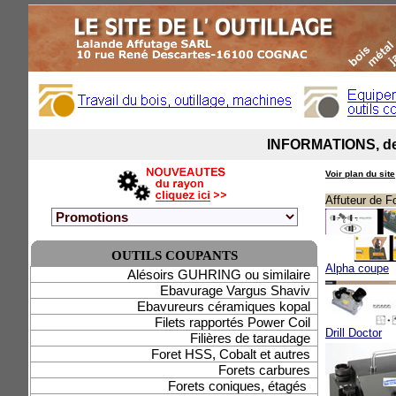
Voir plan du site
Affuteur de F
OUTILS COUPANTS
Alpha coupe
Alésoirs GUHRING ou similaire
Ebavurage Vargus Shaviv
Ebavureurs céramiques kopal
Filets rapportés Power Coil
Drill Doctor
Filières de taraudage
Foret HSS, Cobalt et autres
Forets carbures
Forets coniques, étagés